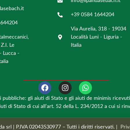
info@ilpandasebach.it
dasebach.it
+39 0584 1644204
1644204
Via Aurelia, 318 - 19034
talmeccanici,
Località Luni - Liguria -
Z.I. Le
Italia
- Lucca -
alia
 pubbliche: gli aiuti di Stato e gli aiuti de minimis ricev
uti di Stato di cui all’art. 52 della L. 234/2012 a cui si rin
 srl | P.IVA 02043530977 – Tutti i diritti riservati. |
Priv